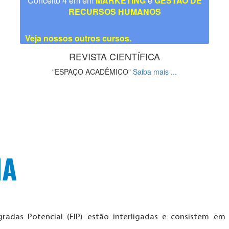
Conceito 4 em em
MARKETING
e
GESTÃO DE
RECURSOS HUMANOS
Veja nossos outros cursos.
REVISTA CIENTÍFICA
"ESPAÇO ACADÊMICO"
Saiba mais ...
IA
radas Potencial (FIP) estão interligadas e consistem em