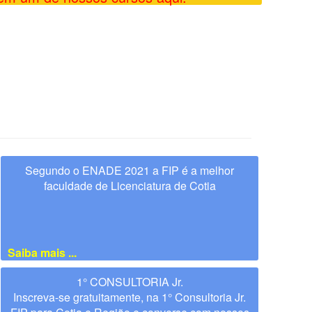
Segundo o ENADE 2021 a FIP é a melhor
faculdade de Licenciatura de Cotia
Saiba mais ...
1° CONSULTORIA Jr.
Inscreva-se gratuitamente, na 1° Consultoria Jr.