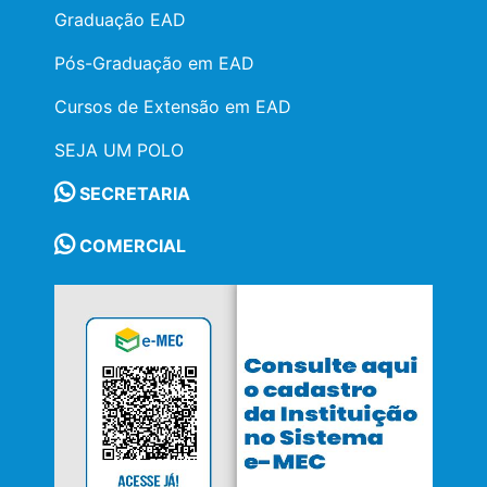
Graduação EAD
Pós-Graduação em EAD
Cursos de Extensão em EAD
SEJA UM POLO
SECRETARIA
COMERCIAL